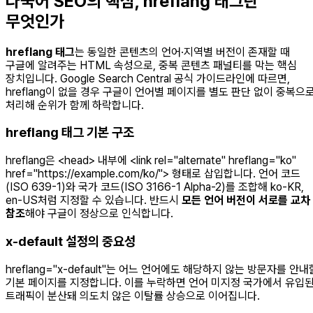
다국어 SEO의 핵심, hreflang 태그란
무엇인가
hreflang 태그
는 동일한 콘텐츠의 언어·지역별 버전이 존재할 때
구글에 알려주는 HTML 속성으로, 중복 콘텐츠 패널티를 막는 핵심
장치입니다. Google Search Central 공식 가이드라인에 따르면,
hreflang이 없을 경우 구글이 언어별 페이지를 별도 판단 없이 중복으
처리해 순위가 함께 하락합니다.
hreflang 태그 기본 구조
hreflang은
<head>
내부에
<link rel="alternate" hreflang="ko"
href="https://example.com/ko/">
형태로 삽입합니다. 언어 코드
(ISO 639-1)와 국가 코드(ISO 3166-1 Alpha-2)를 조합해
ko-KR
,
en-US
처럼 지정할 수 있습니다. 반드시
모든 언어 버전이 서로를 교차
참조
해야 구글이 정상으로 인식합니다.
x-default 설정의 중요성
hreflang="x-default"
는 어느 언어에도 해당하지 않는 방문자를 안내
기본 페이지를 지정합니다. 이를 누락하면 언어 미지정 국가에서 유입
트래픽이 분산돼 의도치 않은 이탈률 상승으로 이어집니다.