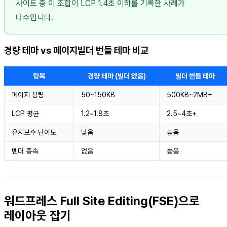
사이트 중 이 조합이 LCP 1.4초 이하를 기록한 사례가
다수입니다.
경량 테마 vs 페이지빌더 번들 테마 비교
항목
경량 테마 (빌더 없음)
빌더 번들 테마
페이지 용량
50~150KB
500KB~2MB+
LCP 평균
1.2~1.8초
2.5~4초+
유지보수 난이도
낮음
높음
벤더 종속
없음
높음
워드프레스 Full Site Editing(FSE)으로
레이아웃 잡기