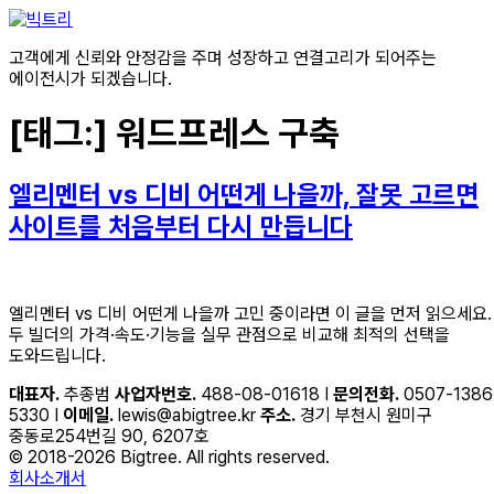
콘텐츠로
건너뛰기
고객에게 신뢰와 안정감을 주며 성장하고 연결고리가 되어주는
에이전시가 되겠습니다.
[태그:]
워드프레스 구축
엘리멘터 vs 디비 어떤게 나을까, 잘못 고르면
사이트를 처음부터 다시 만듭니다
엘리멘터 vs 디비 어떤게 나을까 고민 중이라면 이 글을 먼저 읽으세요.
두 빌더의 가격·속도·기능을 실무 관점으로 비교해 최적의 선택을
도와드립니다.
대표자.
추종범
사업자번호.
488-08-01618 I
문의전화.
0507-1386
5330 I
이메일.
lewis@abigtree.kr
주소.
경기 부천시 원미구
중동로254번길 90, 6207호
© 2018-2026 Bigtree. All rights reserved.
회사소개서