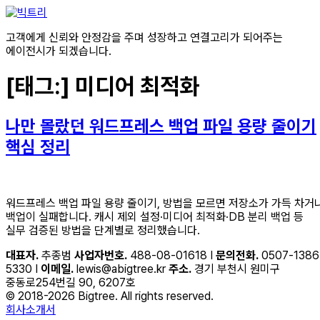
콘텐츠로
건너뛰기
고객에게 신뢰와 안정감을 주며 성장하고 연결고리가 되어주는
에이전시가 되겠습니다.
[태그:]
미디어 최적화
나만 몰랐던 워드프레스 백업 파일 용량 줄이기
핵심 정리
워드프레스 백업 파일 용량 줄이기, 방법을 모르면 저장소가 가득 차거
백업이 실패합니다. 캐시 제외 설정·미디어 최적화·DB 분리 백업 등
실무 검증된 방법을 단계별로 정리했습니다.
대표자.
추종범
사업자번호.
488-08-01618 I
문의전화.
0507-1386
5330 I
이메일.
lewis@abigtree.kr
주소.
경기 부천시 원미구
중동로254번길 90, 6207호
© 2018-2026 Bigtree. All rights reserved.
회사소개서